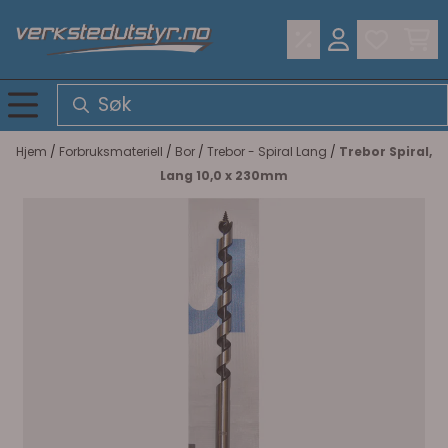
Hopp til innhold
Hjem
/
Forbruksmateriell
/
Bor
/
Trebor - Spiral Lang
/
Trebor Spiral,
Lang 10,0 x 230mm