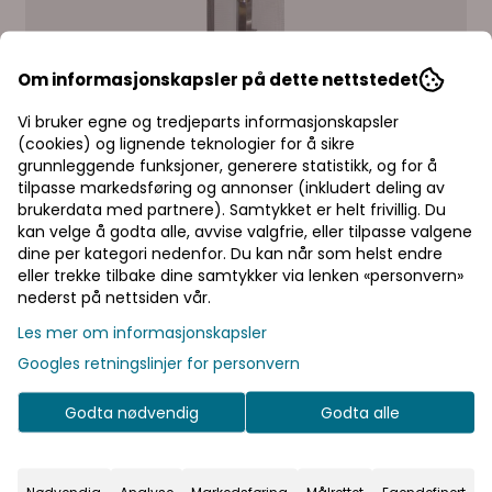
Om informasjonskapsler på dette nettstedet
Vi bruker egne og tredjeparts informasjonskapsler
Trebor Spiral, Lang 10,0 x 230mm
(cookies) og lignende teknologier for å sikre
grunnleggende funksjoner, generere statistikk, og for å
tilpasse markedsføring og annonser (inkludert deling av
Langt Trebor Spiral 10,0 x 230mm
brukerdata med partnere). Samtykket er helt frivillig. Du
Les mer
kan velge å godta alle, avvise valgfrie, eller tilpasse valgene
36,25,-
Priser inkl. eller
dine per kategori nedenfor. Du kan når som helst endre
eller trekke tilbake dine samtykker via lenken «personvern»
ekskl. mva
nederst på nettsiden vår.
I denne butikken kan du
Les mer om informasjonskapsler
velge om du vil se
Googles retningslinjer for personvern
prisene med eller uten
moms.
Legg i handlekurv
Godta nødvendig
Godta alle
Inkl.
Ekskl.
mva
mva
På lager
: 9
Nødvendig
Analyse
Markedsføring
Målrettet
Egendefinert