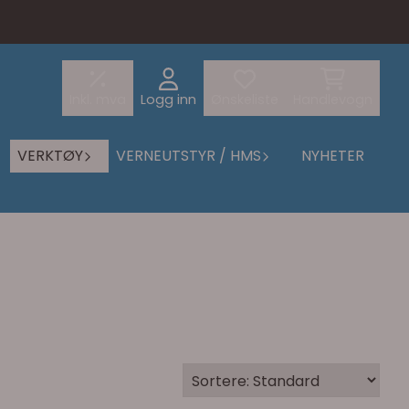
Inkl. mva
Logg inn
Ønskeliste
Handlevogn
VERKTØY
VERNEUTSTYR / HMS
NYHETER