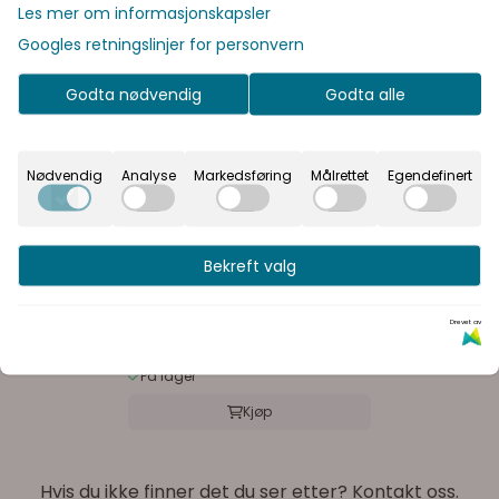
Les mer om informasjonskapsler
I denne butikken kan du velge om du
Googles retningslinjer for personvern
vil se prisene med eller uten moms.
ivemåler
Inkl. mva
Ekskl. mva
Godta nødvendig
Godta alle
og måleur
Nødvendig
Analyse
Markedsføring
Målrettet
Egendefinert
Måleur 0-10mm 0,001mm
Tecos
Bekreft valg
Drevet av
536,25,-
På lager
Kjøp
Hvis du ikke finner det du ser etter? Kontakt oss.