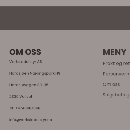
OM OSS
MENY
Verkstedutstyr AS
Frakt og re
Personvern
Harasjøen Næringspark H9
Om oss
Harasjøvegen 33-35
Salgsbeting
2330 Vallset
Tlf:
+4748487848
info@verkstedutstyr.no