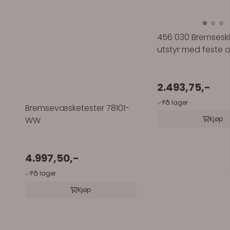
456 030 Bremsesk
utstyr med feste 
2.493,75,-
På lager
Bremsevæsketester 78101-
WW
Kjøp
4.997,50,-
På lager
Kjøp