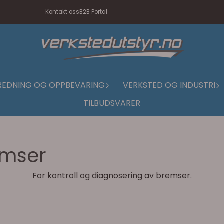
Kontakt oss
B2B Portal
REDNING OG OPPBEVARING
VERKSTED OG INDUSTRI
TILBUDSVARER
emser
For kontroll og diagnosering av bremser.