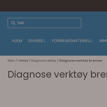
Hopp til innhold
HJEM
DIVERSE
FORBRUKSMATERIELL
INN
Hjem
/
Verktøy
/
Diagnose verktøy
/
Diagnose verktøy bremser
Diagnose verktøy br