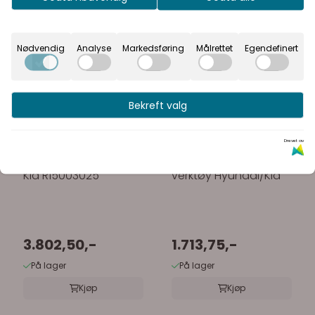
Inkl.
Ekskl.
mva
mva
Nødvendig
Analyse
Markedsføring
Målrettet
Egendefinert
Bekreft valg
Drevet av
Timing sett Hyundai /
6811 Høytrykkspumpe
Kia R15003025
verktøy Hyundai/Kia
3.802,50,-
1.713,75,-
På lager
På lager
Kjøp
Kjøp