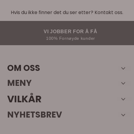
Hvis du ikke finner det du ser etter? Kontakt oss.
VI JOBBER FOR Å FÅ
100% Fornøyde kunder
OM OSS
Verkstedutstyr AS
MENY
Harasjøen Næringspark H9
Frakt og retur
VILKÅR
Harasjøvegen 33-35
Personvern
Frakt og retur
NYHETSBREV
2330 Vallset
Om oss
Personvern
Registrer deg for å motta nyheter og tilbud!
Tlf:
+4748487848
Salgsbetingelser
E-post
Om oss