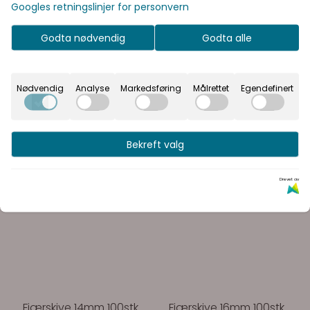
Googles retningslinjer for personvern
prisene med eller uten
moms.
Godta nødvendig
Godta alle
Inkl.
Ekskl.
mva
mva
Nødvendig
Analyse
Markedsføring
Målrettet
Egendefinert
Bekreft valg
Drevet av
Fjærskive 14mm 100stk
Fjærskive 16mm 100stk