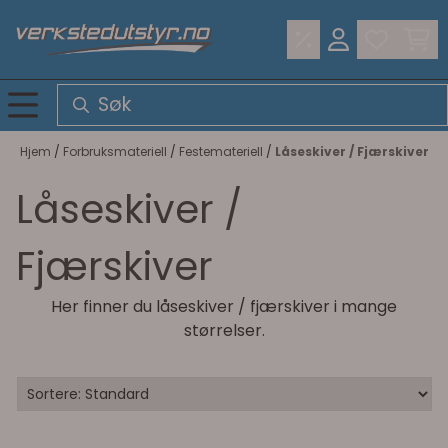
Hopp til innhold
Hjem
/
Forbruksmateriell
/
Festemateriell
/
Låseskiver / Fjærskiver
Låseskiver /
Fjærskiver
Her finner du låseskiver / fjærskiver i mange
størrelser.