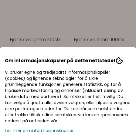
Fjærskive 10mm 100stk
Fjærskive 12mm 100stk
Om informasjonskapsler på dette nettstedet
Vi bruker egne og tredjeparts informasjonskapsler
72,50,-
85,00,-
(cookies) og lignende teknologier for å sikre
grunnleggende funksjoner, generere statistikk, og for å
På lager
På lager
tilpasse markedsføring og annonser (inkludert deling av
Kjøp
Kjøp
brukerdata med partnere). Samtykket er helt frivillig. Du
kan velge å godta alle, avvise valgfrie, eller tilpasse valgene
Priser inkl. eller
dine per kategori nedenfor. Du kan når som helst endre
eller trekke tilbake dine samtykker via lenken «personvern»
ekskl. mva
nederst på nettsiden vår.
I denne butikken kan du
Les mer om informasjonskapsler
velge om du vil se