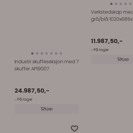
Verkstedskap med 
grå/blå 1020x685x
11.987,50,-
På lager
Kjøp
Industri skuffeseksjon med 7
skuffer API9007
24.987,50,-
På lager
Kjøp