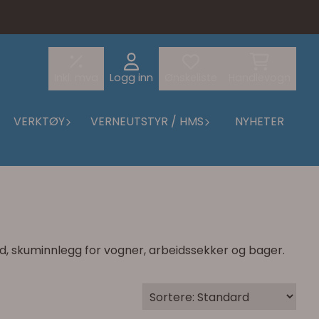
Inkl. mva
Logg inn
Ønskeliste
Handlevogn
VERKTØY
VERNEUTSTYR / HMS
NYHETER
d, skuminnlegg for vogner, arbeidssekker og bager.