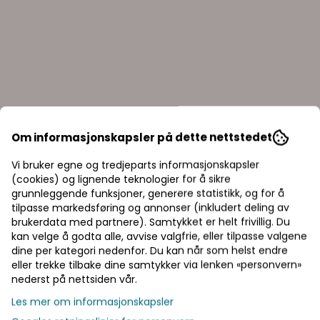
Om informasjonskapsler på dette nettstedet
kuffer til
Toppskap 9 skuffers til
Verktøyvo
Vi bruker egne og tredjeparts informasjonskapsler
/Grå
verktøyvogn Rød/grå
Proffesjon
(cookies) og lignende teknologier for å sikre
AP22509BB
AP26479
grunnleggende funksjoner, generere statistikk, og for å
tilpasse markedsføring og annonser (inkludert deling av
brukerdata med partnere). Samtykket er helt frivillig. Du
3.439,00,-
11.187,
kan velge å godta alle, avvise valgfrie, eller tilpasse valgene
dine per kategori nedenfor. Du kan når som helst endre
På lager
På lager
eller trekke tilbake dine samtykker via lenken «personvern»
Kjøp
nederst på nettsiden vår.
Priser inkl. eller ekskl. mva
Les mer om informasjonskapsler
I denne butikken kan du velge om du