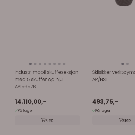
Industri mobil skuffeseksjon
Sklisikker verktøym
med 5 skuffer og hjul
AP/NSL
API5657B
14.110,00,-
493,75,-
På lager
På lager
Kjøp
Kjøp