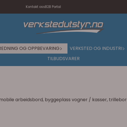
Kontakt oss
B2B Portal
REDNING OG OPPBEVARING
VERKSTED OG INDUSTRI
TILBUDSVARER
mobile arbeidsbord, byggeplass vogner / kasser, trillebor