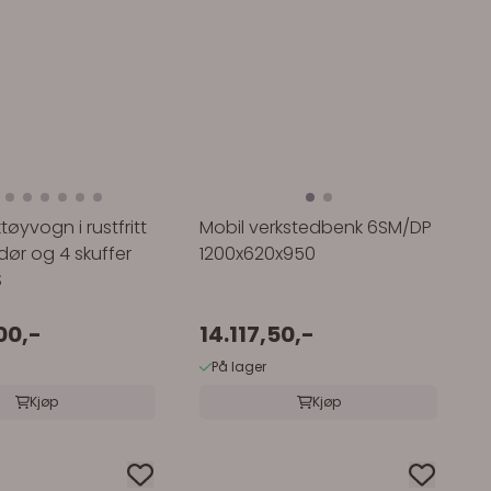
tøyvogn i rustfritt
Mobil verkstedbenk 6SM/DP
dør og 4 skuffer
1200x620x950
S
00,-
14.117,50,-
På lager
Kjøp
Kjøp