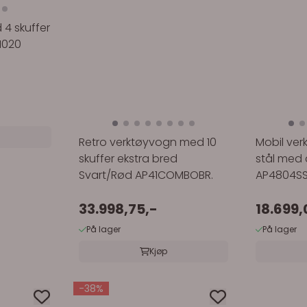
4 skuffer
1020
Retro verktøyvogn med 10
Mobil verk
skuffer ekstra bred
stål med 
Svart/Rød AP41COMBOBR.
AP4804S
33.998,75,-
18.699,
På lager
På lager
Kjøp
-38%