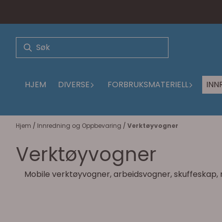
Hopp til innhold
HJEM
DIVERSE
FORBRUKSMATERIELL
INN
Hjem
/
Innredning og Oppbevaring
/
Verktøyvogner
Verktøyvogner
Mobile verktøyvogner, arbeidsvogner, skuffeskap, 