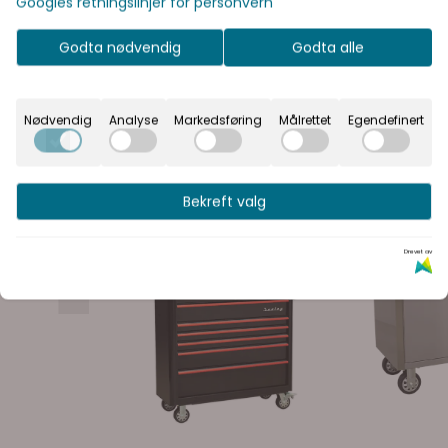
Googles retningslinjer for personvern
vil se prisene med eller uten moms.
Inkl. mva
Ekskl. mva
Godta nødvendig
Godta alle
Nødvendig
Analyse
Markedsføring
Målrettet
Egendefinert
Bekreft valg
Drevet av