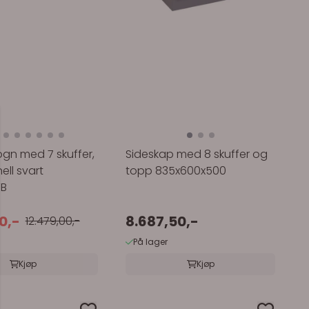
gn med 7 skuffer,
Sideskap med 8 skuffer og
ell svart
topp 835x600x500
TB
50,-
8.687,50,-
12.479,00,-
På lager
Kjøp
Kjøp