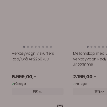
Verktøyvogn 7 skuffers
Mellomskap med 3 s
Rød/Grå AP22507BB
verktøyvogn Rød
AP22309BB
5.999,00,-
2.199,00,-
På lager
På lager
Kjøp
Kjøp