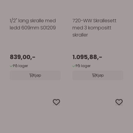
1/2" lang skralle med
720-WW Skrallesett
ledd 609mm S01209
med 3 kompositt
skraller
839,00,-
1.095,88,-
På lager
På lager
Kjøp
Kjøp