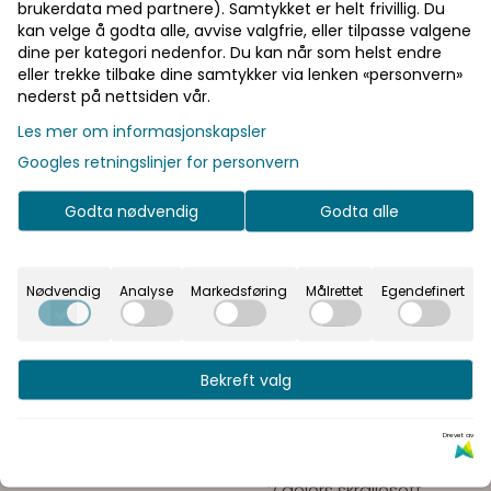
brukerdata med partnere). Samtykket er helt frivillig. Du
På lager
På lager
kan velge å godta alle, avvise valgfrie, eller tilpasse valgene
Kjøp
Kjøp
Priser inkl. eller
dine per kategori nedenfor. Du kan når som helst endre
eller trekke tilbake dine samtykker via lenken «personvern»
ekskl. mva
nederst på nettsiden vår.
I denne butikken kan du
Les mer om informasjonskapsler
velge om du vil se
Googles retningslinjer for personvern
prisene med eller uten
moms.
Godta nødvendig
Godta alle
Inkl.
Ekskl.
mva
mva
Nødvendig
Analyse
Markedsføring
Målrettet
Egendefinert
Bekreft valg
Drevet av
2 delers skrallesett