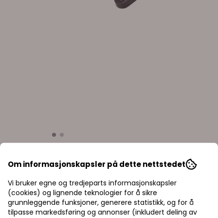
3/8" lang skralle med
Forlenger / Skrallearm
ledd 457mm S01208
1/4 og 3/8 4058-WW
Om informasjonskapsler på dette nettstedet
Vi bruker egne og tredjeparts informasjonskapsler
(cookies) og lignende teknologier for å sikre
grunnleggende funksjoner, generere statistikk, og for å
629,00,-
1.086,25,-
tilpasse markedsføring og annonser (inkludert deling av