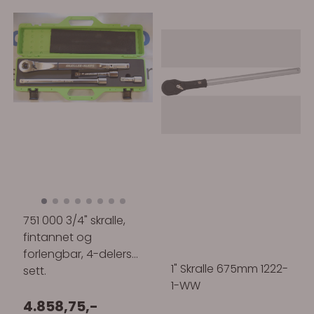
751 000 3/4" skralle,
fintannet og
forlengbar, 4-delers
1" Skralle 675mm 1222-
sett.
1-WW
4.858,75,-