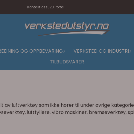
Kontakt oss
B2B Portal
REDNING OG OPPBEVARING
VERKSTED OG INDUSTRI
TILBUDSVARER
lt av luftverktøy som ikke hører til under øvrige kategorie
yseverktøy, luftfyllere, vibro maskiner, bremseverktøy, spi