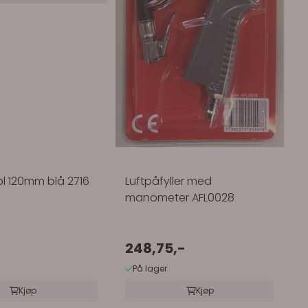
ol 120mm blå 2716
Luftpåfyller med
manometer AFL0028
-
248,75,-
På lager
Kjøp
Kjøp