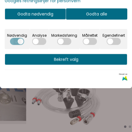
Googles retningslinjer for personvern
vil se prisene med eller uten moms.
Inkl. mva
Ekskl. mva
Godta nødvendig
Godta alle
Nødvendig
Analyse
Markedsføring
Målrettet
Egendefinert
Bekreft valg
Drevet av