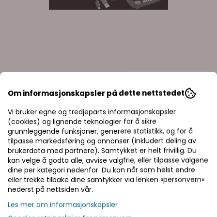
Om informasjonskapsler på dette nettstedet
Vi bruker egne og tredjeparts informasjonskapsler
Bosch Luftpumpe
Fugepistol
(cookies) og lignende teknologier for å sikre
Easypump 3,6V
53567
grunnleggende funksjoner, generere statistikk, og for å
tilpasse markedsføring og annonser (inkludert deling av
brukerdata med partnere). Samtykket er helt frivillig. Du
kan velge å godta alle, avvise valgfrie, eller tilpasse valgene
961,25,-
983,75,
9,00,-
dine per kategori nedenfor. Du kan når som helst endre
eller trekke tilbake dine samtykker via lenken «personvern»
På lager
Ikke på lag
nederst på nettsiden vår.
Priser inkl. eller ekskl. mva
Kjøp
Les mer om informasjonskapsler
I denne butikken kan du velge om du