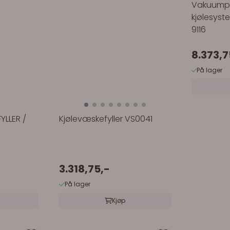
Vakuumpåf
kjølesyst
9116
8.373,7
På lager
YLLER /
Kjølevæskefyller VS0041
3.318,75,-
På lager
Kjøp