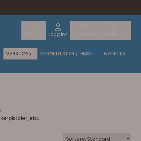
Inkl. mva
Logg inn
Ønskeliste
Handlevogn
VERKTØY
VERNEUTSTYR / HMS
NYHETER
r.
kerpistoler, etc.