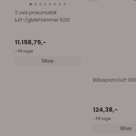
2 veis pneumatisk
luft-/glidehammer 9210
11.158,75,-
På lager
Kjøp
Blåsepistol luft 1
124,38,-
På lager
Kjøp