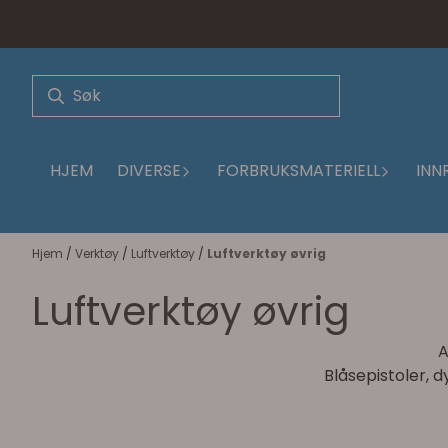
Hopp til innhold
HJEM
DIVERSE
FORBRUKSMATERIELL
INN
Hjem
/
Verktøy
/
Luftverktøy
/
Luftverktøy øvrig
Luftverktøy øvrig
A
Blåsepistoler, d