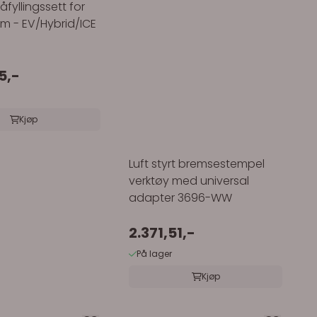
yllingssett for
em - EV/Hybrid/ICE
5,-
Kjøp
Luft styrt bremsestempel
verktøy med universal
adapter 3696-WW
2.371,51,-
På lager
Kjøp