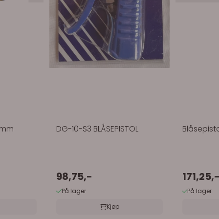
00mm
DG-10-S3 BLÅSEPISTOL
Blåsepist
98,75,-
171,25,
På lager
På lager
Kjøp