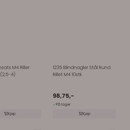
sats M4 Riller
1235 Blindnagler Stål Rund
 (2,5-4)
Rillet M4 10stk
98,75,-
På lager
Kjøp
Kjøp