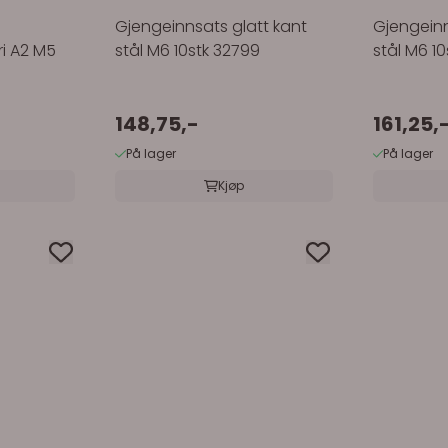
Gjengeinnsats glatt kant
Gjengeinn
ri A2 M5
stål M6 10stk 32799
stål M6 10
148,75,-
161,25,
På lager
På lager
Kjøp