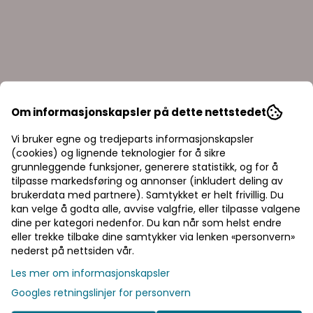
Om informasjonskapsler på dette nettstedet
Vi bruker egne og tredjeparts informasjonskapsler
Gjengeinnsats M5 glatt
Gjengeinn
(cookies) og lignende teknologier for å sikre
ri A2 M4
kant FTT/C Alu (3-5)
FTT/L Stål
grunnleggende funksjoner, generere statistikk, og for å
tilpasse markedsføring og annonser (inkludert deling av
brukerdata med partnere). Samtykket er helt frivillig. Du
kan velge å godta alle, avvise valgfrie, eller tilpasse valgene
5,00,-
4,63,-
dine per kategori nedenfor. Du kan når som helst endre
På lager
På lager
eller trekke tilbake dine samtykker via lenken «personvern»
nederst på nettsiden vår.
Priser inkl. eller ekskl. mva
Kjøp
Les mer om informasjonskapsler
I denne butikken kan du velge om du
Googles retningslinjer for personvern
vil se prisene med eller uten moms.