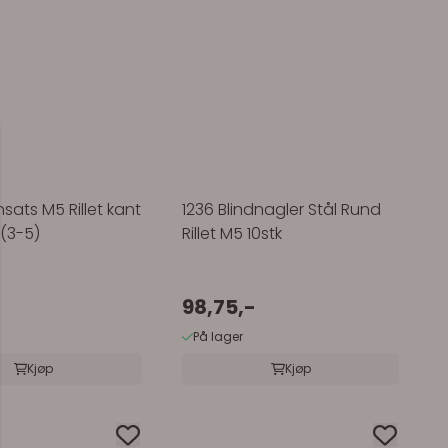
sats M5 Rillet kant
1236 Blindnagler Stål Rund
 (3-5)
Rillet M5 10stk
98,75,-
På lager
Kjøp
Kjøp