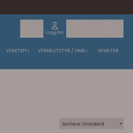
Inkl. mva
Logg inn
Ønskeliste
Handlevogn
VERKTØY
VERNEUTSTYR / HMS
NYHETER