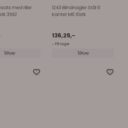
sats med riller
1243 Blindnagler Stål 6
stk 35112
Kantet M6 10stk
-
136,25,-
På lager
Kjøp
Kjøp