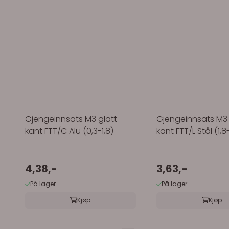
Gjengeinnsats M3 glatt
Gjengeinnsats M3 
kant FTT/C Alu (0,3-1,8)
kant FTT/L Stål (1,8
4,38,-
3,63,-
På lager
På lager
Kjøp
Kjøp