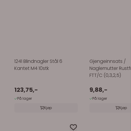
1241 Blindnagler Stål 6
Gjengeinnsats /
Kantet M4 10stk
Naglemutter Rustf
FTT/C (0,3,2,5)
123,75,-
9,88,-
På lager
På lager
Kjøp
Kjøp