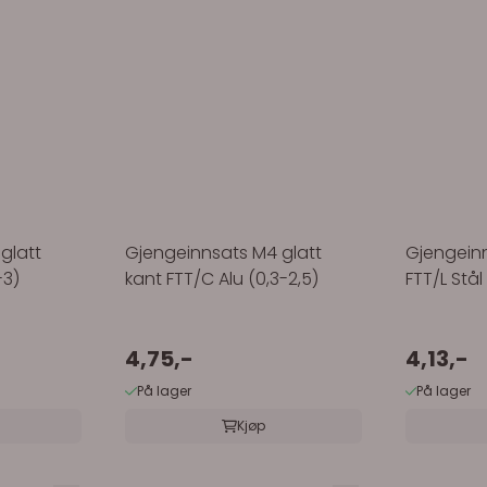
glatt
Gjengeinnsats M4 glatt
Gjengeinn
-3)
kant FTT/C Alu (0,3-2,5)
FTT/L Stål
4,75,-
4,13,-
På lager
På lager
Kjøp