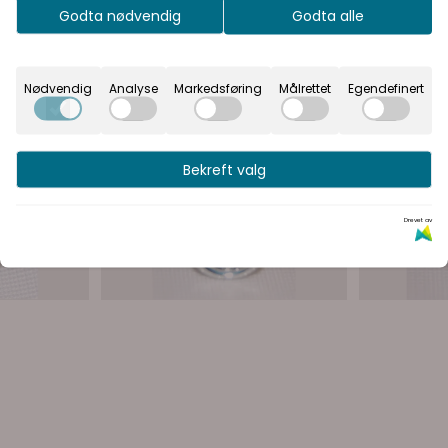
Inkl. mva
Ekskl. mva
Godta nødvendig
Godta alle
Nødvendig
Analyse
Markedsføring
Målrettet
Egendefinert
Bekreft valg
Drevet av