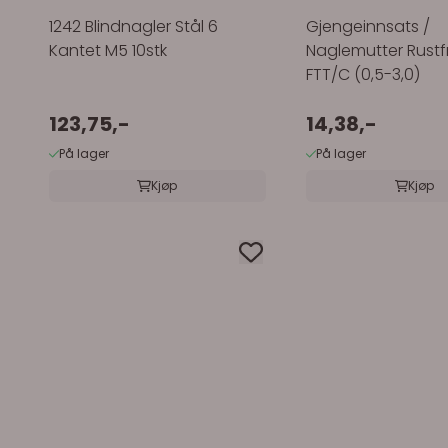
1242 Blindnagler Stål 6
Gjengeinnsats /
Kantet M5 10stk
Naglemutter Rustf
FTT/C (0,5-3,0)
123,75,-
14,38,-
På lager
På lager
Kjøp
Kjøp