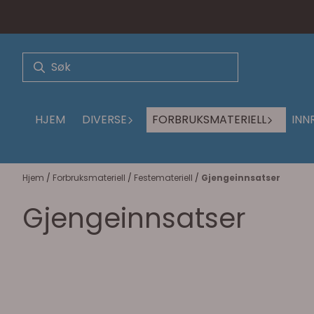
Hopp til innhold
HJEM
DIVERSE
FORBRUKSMATERIELL
INN
Hjem
/
Forbruksmateriell
/
Festemateriell
/
Gjengeinnsatser
Gjengeinnsatser