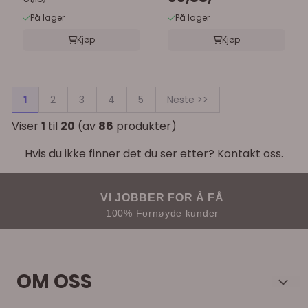
På lager
På lager
Kjøp
Kjøp
1
2
3
4
5
Neste >>
Viser
1
til
20
(av
86
produkter)
Hvis du ikke finner det du ser etter? Kontakt oss.
VI JOBBER FOR Å FÅ
100% Fornøyde kunder
OM OSS
Verkstedutstyr AS