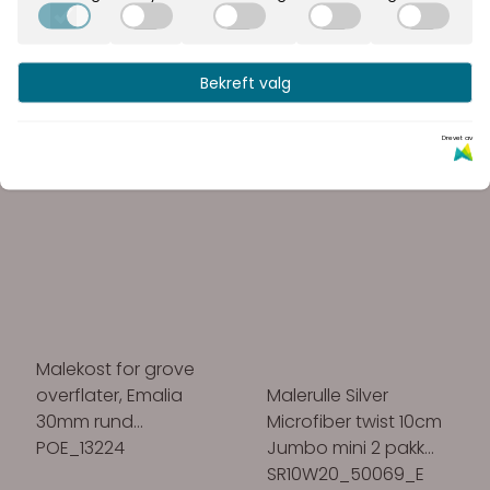
Bekreft valg
Drevet av
Malekost for grove
overflater, Emalia
Malerulle Silver
30mm rund
Microfiber twist 10cm
POE_13224
Jumbo mini 2 pakk
SR10W20_50069_E