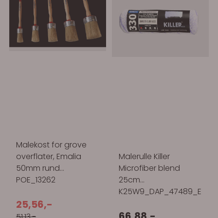
Malekost for grove
overflater, Emalia
Malerulle Killer
50mm rund
Microfiber blend
POE_13262
25cm
K25W9_DAP_47489_E
25,56,-
66,88,-
51,13,-