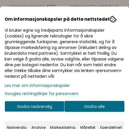
Maskeringstape 5210
Malekost Engelsk bust
Generell bruk 25mm x
Akryl for tak og vegg
Om informasjonskapsler på dette nettstedet
50m 01-5-02-EN
63mm flat PAA_13460
Vi bruker egne og tredjeparts informasjonskapsler
(cookies) og lignende teknologier for å sikre
11,25,-
35,63,-
grunnleggende funksjoner, generere statistikk, og for å
tilpasse markedsføring og annonser (inkludert deling av
På lager
På lager
brukerdata med partnere). Samtykket er helt frivillig. Du
kan velge å godta alle, avvise valgfrie, eller tilpasse valgene
Kjøp
Kjøp
Priser inkl. eller
dine per kategori nedenfor. Du kan når som helst endre
eller trekke tilbake dine samtykker via lenken «personvern»
ekskl. mva
nederst på nettsiden vår.
I denne butikken kan du
-50%
Les mer om informasjonskapsler
velge om du vil se
Googles retningslinjer for personvern
prisene med eller uten
moms.
Godta nødvendig
Godta alle
Inkl.
Ekskl.
mva
mva
Nødvendig
Analyse
Markedsføring
Målrettet
Egendefinert