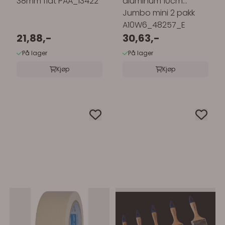
38mm flat PAA_13422
aluminum 10cm
Jumbo mini 2 pakk
A10W6_48257_E
21,88,-
30,63,-
På lager
På lager
Kjøp
Kjøp