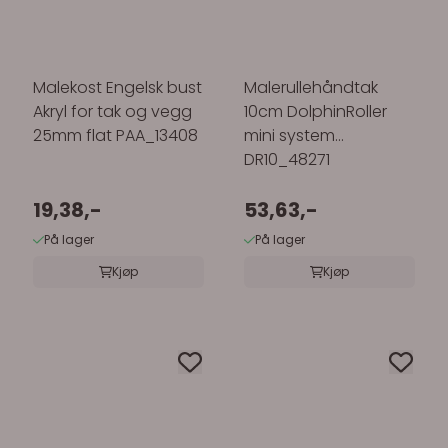
Malekost Engelsk bust
Malerullehåndtak
Akryl for tak og vegg
10cm DolphinRoller
25mm flat PAA_13408
mini system
DR10_48271
19,38,-
53,63,-
På lager
På lager
Kjøp
Kjøp