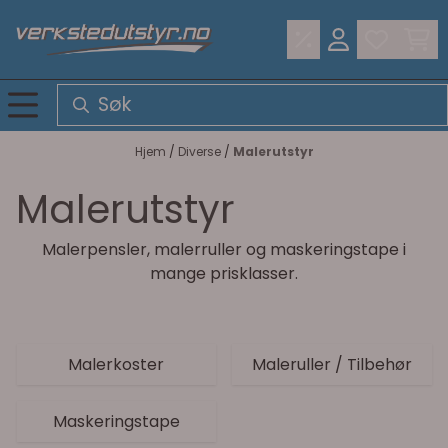
Hopp til innhold
Hjem
/
Diverse
/
Malerutstyr
Malerutstyr
Malerpensler, malerruller og maskeringstape i
mange prisklasser.
Malerkoster
Maleruller / Tilbehør
Maskeringstape