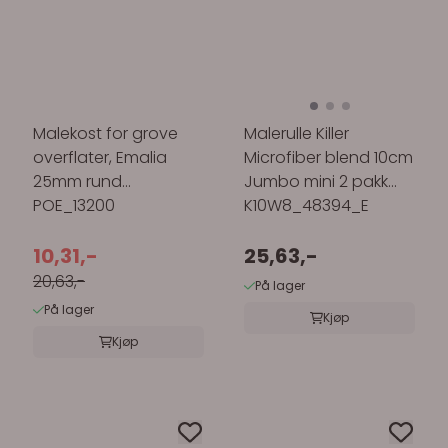
Malekost for grove
Malerulle Killer
overflater, Emalia
Microfiber blend 10cm
25mm rund
Jumbo mini 2 pakk
POE_13200
K10W8_48394_E
10,31,-
25,63,-
20,63,-
På lager
På lager
Kjøp
Kjøp