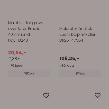
Malekost for grove
overflater, Emalia
Malerullehåndtak
40mm rund
25cm DolphinRoller
POE_13248
DR25_47564
20,94,-
106,25,-
41,88,-
På lager
På lager
Kjøp
Kjøp