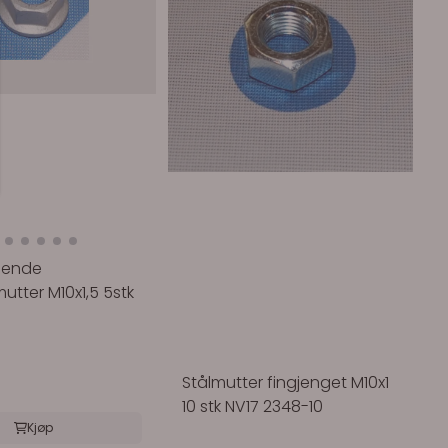
gende
utter M10x1,5 5stk
Stålmutter fingjenget M10x1
10 stk NV17 2348-10
Kjøp