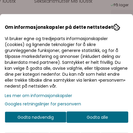
 100stk
Sekskantmutter M8 100stk
På lager
Om informasjonskapsler på dette nettstedet
77,50,-
Vi bruker egne og tredjeparts informasjonskapsler
På lager
(cookies) og lignende teknologier for å sikre
Kjøp
grunnleggende funksjoner, generere statistikk, og for å
tilpasse markedsføring og annonser (inkludert deling av
brukerdata med partnere). Samtykket er helt frivillig. Du
kan velge å godta alle, avvise valgfrie, eller tilpasse valgene
dine per kategori nedenfor. Du kan når som helst endre
eller trekke tilbake dine samtykker via lenken «personvern»
nederst på nettsiden vår.
Priser inkl. eller ekskl. mva
Les mer om informasjonskapsler
I denne butikken kan du velge om du
Googles retningslinjer for personvern
vil se prisene med eller uten moms.
Inkl. mva
Ekskl. mva
Godta nødvendig
Godta alle