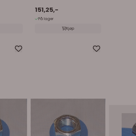
151,25,-
På lager
Kjøp