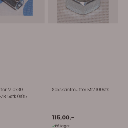
ter M10x30
Sekskantmutter M12 100stk
FZB 5stk 0185-
-
115,00,-
På lager