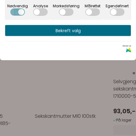
Nødvendig
Analyse
Markedsføring
Målrettet
Egendefinert
Bekreft valg
Drevet av
Selvgjen
sekskantm
1710000-5
93,05,-
25
Sekskantmutter M10 100stk
På lager
0185-