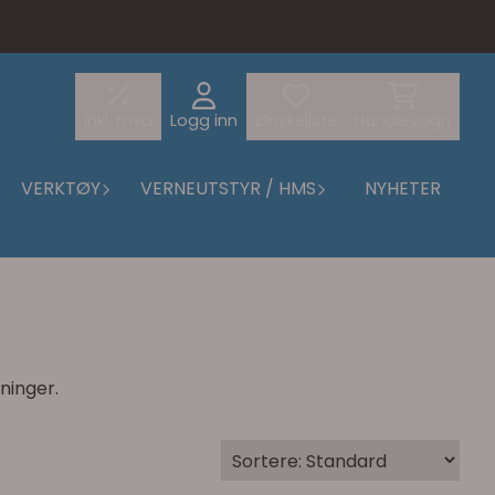
Inkl. mva
Logg inn
Ønskeliste
Handlevogn
VERKTØY
VERNEUTSTYR / HMS
NYHETER
ninger.