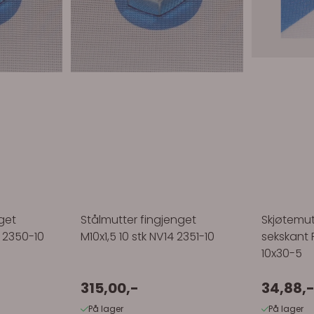
get
Stålmutter fingjenget
Skjøtemut
7 2350-10
M10x1,5 10 stk NV14 2351-10
sekskant 
10x30-5
315,00,-
34,88,
På lager
På lager