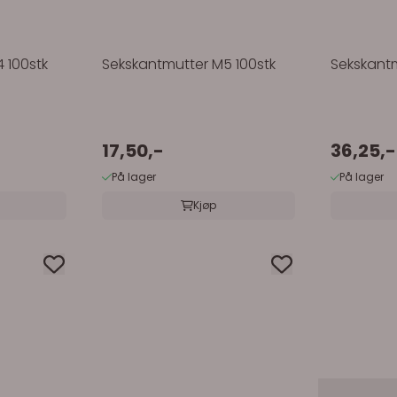
 100stk
Sekskantmutter M5 100stk
Sekskantm
17,50,-
36,25,-
På lager
På lager
Kjøp