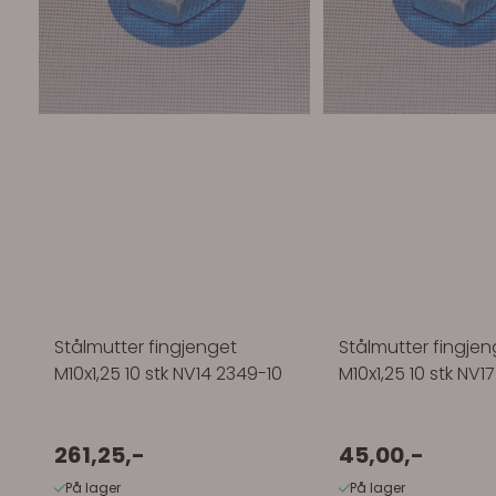
Stålmutter fingjenget
Stålmutter fingjen
M10x1,25 10 stk NV14 2349-10
M10x1,25 10 stk NV1
261,25,-
45,00,-
På lager
På lager