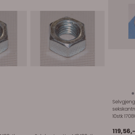
Selvgjen
sekskantm
10stk 170
119,56,