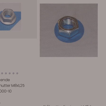
gende
utter M8x1,25
8000-10
-