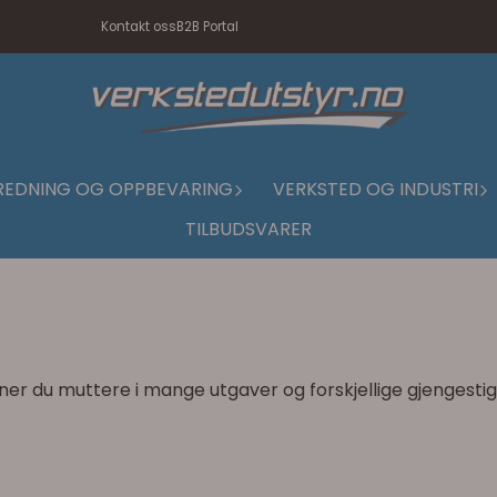
Kontakt oss
B2B Portal
REDNING OG OPPBEVARING
VERKSTED OG INDUSTRI
TILBUDSVARER
nner du muttere i mange utgaver og forskjellige gjengestig