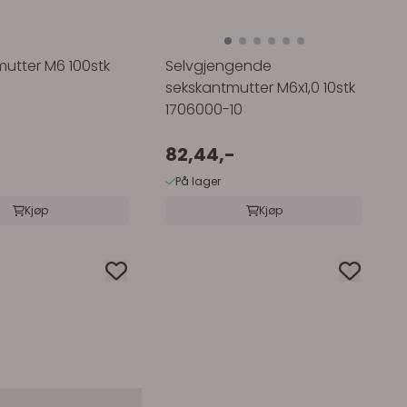
utter M6 100stk
Selvgjengende
sekskantmutter M6x1,0 10stk
1706000-10
82,44,-
På lager
Kjøp
Kjøp