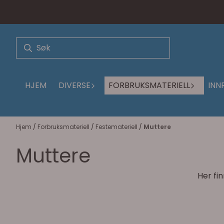
Hopp til innhold
HJEM
DIVERSE
FORBRUKSMATERIELL
INN
Hjem
/
Forbruksmateriell
/
Festemateriell
/
Muttere
Muttere
Her fi