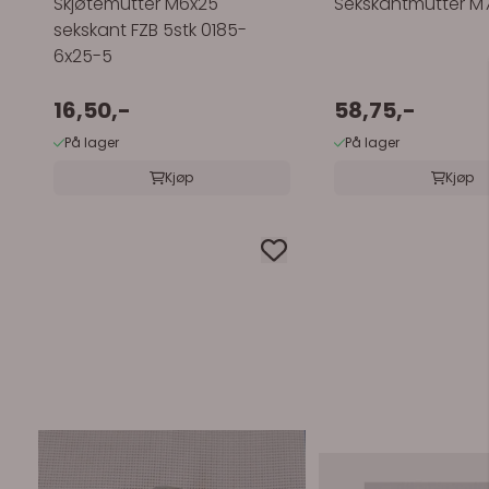
Skjøtemutter M6x25
Sekskantmutter M7
sekskant FZB 5stk 0185-
6x25-5
16,50,-
58,75,-
På lager
På lager
Kjøp
Kjøp