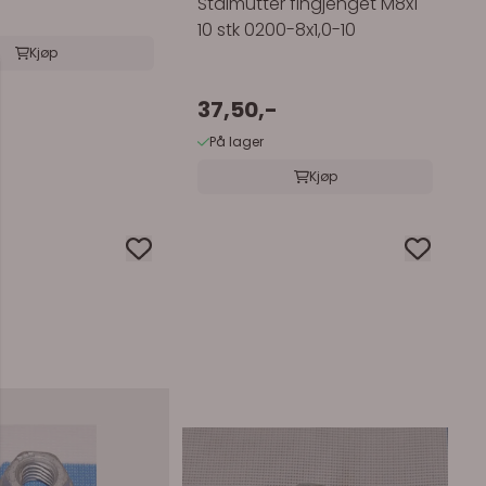
Stålmutter fingjenget M8x1
10 stk 0200-8x1,0-10
Kjøp
37,50,-
På lager
Kjøp