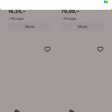
16,25,-
79,00,-
På lager
På lager
Kjøp
Kjøp