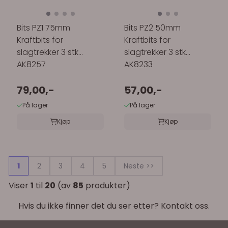
Bits PZ1 75mm
Bits PZ2 50mm
Kraftbits for
Kraftbits for
slagtrekker 3 stk
slagtrekker 3 stk
AK8257
AK8233
79,00,-
57,00,-
På lager
På lager
Kjøp
Kjøp
1
2
3
4
5
Neste >>
Viser
1
til
20
(av
85
produkter)
Hvis du ikke finner det du ser etter? Kontakt oss.