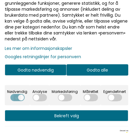
grunnleggende funksjoner, generere statistikk, og for å
tilpasse markedsføring og annonser (inkludert deling av
brukerdata med partnere). Samtykket er helt frivillig. Du
kan velge å godta alle, avvise valgfrie, eller tilpasse valgene
Priser inkl. eller
dine per kategori nedenfor. Du kan når som helst endre
eller trekke tilbake dine samtykker via lenken «personvern»
ekskl. mva
nederst på nettsiden vår.
I denne butikken kan du
Les mer om informasjonskapsler
velge om du vil se
Googles retningslinjer for personvern
prisene med eller uten
moms.
Godta nødvendig
Godta alle
Inkl.
Ekskl.
mva
mva
Nødvendig
Analyse
Markedsføring
Målrettet
Egendefinert
Bits 1/4" PZ4
Bits Flat 4,5mm 75mm
Bekreft valg
Kraftbits for
slagtrekker 3 stk
AK8251
Drevet av