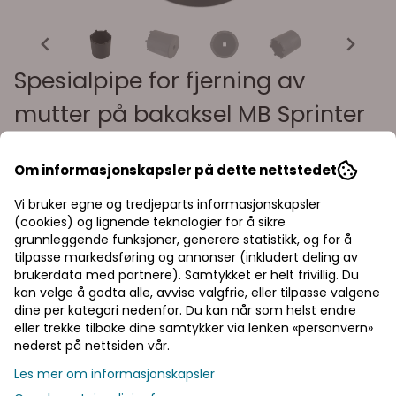
Spesialpipe for fjerning av
mutter på bakaksel MB Sprinter
6973
Om informasjonskapsler på dette nettstedet
Størrelse: 1/2" x 68 mm (ID) OD er 82 mm.
Vi bruker egne og tredjeparts informasjonskapsler
Les mer
(cookies) og lignende teknologier for å sikre
2.223,75,-
grunnleggende funksjoner, generere statistikk, og for å
tilpasse markedsføring og annonser (inkludert deling av
brukerdata med partnere). Samtykket er helt frivillig. Du
kan velge å godta alle, avvise valgfrie, eller tilpasse valgene
Priser inkl. eller
dine per kategori nedenfor. Du kan når som helst endre
eller trekke tilbake dine samtykker via lenken «personvern»
ekskl. mva
nederst på nettsiden vår.
I denne butikken kan du
Legg i handlekurv
Les mer om informasjonskapsler
velge om du vil se