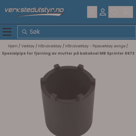
Hopp til innhold
Hjem
/
Verktøy
/
Håndverktøy
/
Håndverktøy - Pipeverktøy øvrige
/
Spesialpipe for fjerning av mutter på bakaksel MB Sprinter 6973