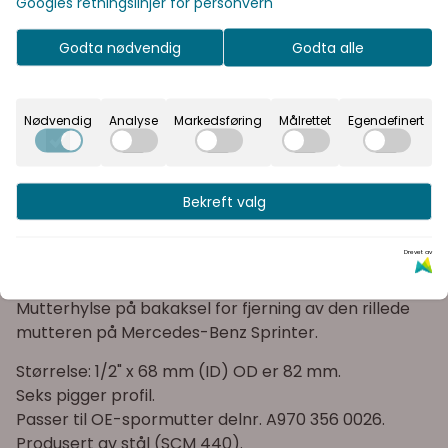
Googles retningslinjer for personvern
prisene med eller uten
På lager
: 2
moms.
Godta nødvendig
Godta alle
Inkl.
Ekskl.
Rask levering
mva
mva
Nødvendig
Analyse
Markedsføring
Målrettet
Egendefinert
Kvalitetsprodukter
Informasjon
Bekreft valg
Spesialpipe for fjerning av mutter på bakaksel MB
Drevet av
Sprinter 6973
Mutterhylse på bakaksel for fjerning av den rillede
mutteren på Mercedes-Benz Sprinter.
Størrelse: 1/2" x 68 mm (ID) OD er 82 mm.
Seks pigger profil.
Passer til OE-spormutter delnr. A970 356 0026.
Produsert av stål (SCM 440).