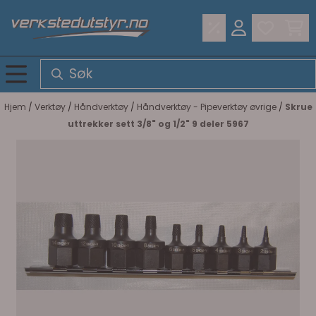
Hopp til innhold
Hjem
/
Verktøy
/
Håndverktøy
/
Håndverktøy - Pipeverktøy øvrige
/
Skrue
uttrekker sett 3/8" og 1/2" 9 deler 5967