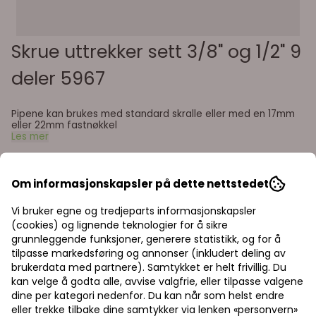
Skrue uttrekker sett 3/8" og 1/2" 9
deler 5967
Pipene kan brukes med standard skralle eller med en 17mm
eller 22mm fastnøkkel
Les mer
1.245,00,-
Om informasjonskapsler på dette nettstedet
Vi bruker egne og tredjeparts informasjonskapsler
(cookies) og lignende teknologier for å sikre
grunnleggende funksjoner, generere statistikk, og for å
tilpasse markedsføring og annonser (inkludert deling av
Legg i handlekurv
brukerdata med partnere). Samtykket er helt frivillig. Du
kan velge å godta alle, avvise valgfrie, eller tilpasse valgene
Priser inkl. eller
dine per kategori nedenfor. Du kan når som helst endre
På lager
: 2
eller trekke tilbake dine samtykker via lenken «personvern»