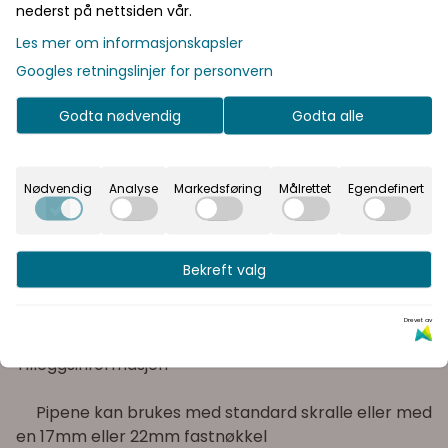
ekskl. mva
nederst på nettsiden vår.
I denne butikken kan du
Les mer om informasjonskapsler
Rask levering
velge om du vil se
Googles retningslinjer for personvern
prisene med eller uten
Kvalitetsprodukter
moms.
Godta nødvendig
Godta alle
Inkl.
Ekskl.
mva
mva
Informasjon
Nødvendig
Analyse
Markedsføring
Målrettet
Egendefinert
Skrue uttrekker sett 3/8" og 1/2" 9 deler 5967
Bekreft valg
Et nødvendig
skrue
uttrekker
sett med
3/8
"
og 1/2
"
fester
Drevet av
Tilleggsinformasjon
Pipene
kan brukes med
standard
skralle
eller
med
en
17mm
eller
22mm
fastnøkkel