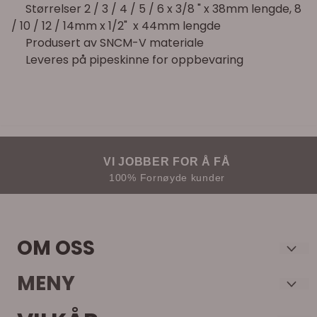
Størrelser
2 / 3 / 4 / 5 / 6
x
3/8
"
x 38mm
lengde,
8
/ 10
/
12 /
14mm
x
1/2"
x
44mm
lengde
Produsert av
SNCM
-
V
materiale
Leveres på
pipeskinne
for
oppbevaring
VI JOBBER FOR Å FÅ
100% Fornøyde kunder
OM OSS
Verkstedutstyr AS
MENY
Harasjøen Næringspark H9
Frakt og retur