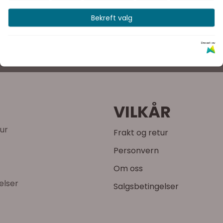
Bekreft valg
Drevet av
VI JOBBER FOR Å FÅ
100% Fornøyde kunder
VILKÅR
tur
Frakt og retur
Personvern
Om oss
elser
Salgsbetingelser