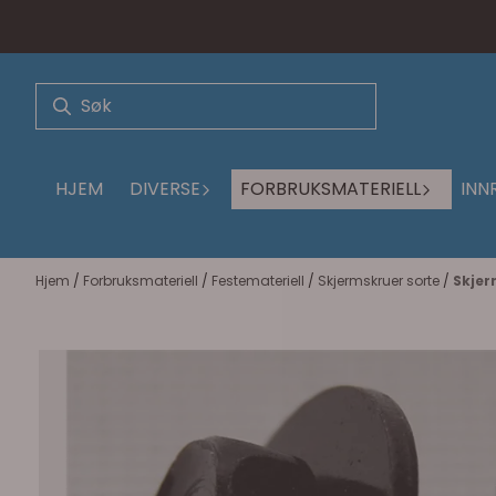
Hopp til innhold
HJEM
DIVERSE
FORBRUKSMATERIELL
INN
Hjem
/
Forbruksmateriell
/
Festemateriell
/
Skjermskruer sorte
/
Skjer