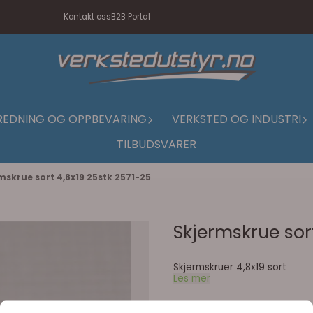
Kontakt oss
B2B Portal
REDNING OG OPPBEVARING
VERKSTED OG INDUSTRI
TILBUDSVARER
mskrue sort 4,8x19 25stk 2571-25
Skjermskrue sor
Skjermskruer 4,8x19 sort
Les mer
222,50,-