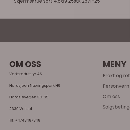
Skjermskrue sort 4,8x19 25stk 2571-25
OM OSS
MENY
Verkstedutstyr AS
Frakt og re
Personvern
Harasjøen Næringspark H9
Om oss
Harasjøvegen 33-35
Salgsbeting
2330 Vallset
Tlf:
+4748487848