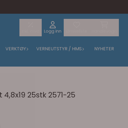
Inkl. mva
Logg inn
Ønskeliste
Handlevogn
VERKTØY
VERNEUTSTYR / HMS
NYHETER
t 4,8x19 25stk 2571-25