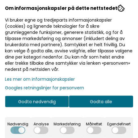
Om informasjonskapsler på dette nettstedet
Vi bruker egne og tredjeparts informasjonskapsler
(cookies) og lignende teknologier for å sikre
grunnleggende funksjoner, generere statistikk, og for å
tilpasse markedsføring og annonser (inkludert deling av
brukerdata med partnere). Samtykket er helt frivillig. Du
kan velge å godta alle, avvise valgfrie, eller tilpasse valgene
dine per kategori nedenfor. Du kan når som helst endre
På lager
: 2
eller trekke tilbake dine samtykker via lenken «personvern»
nederst på nettsiden vår.
Priser inkl. eller ekskl. mva
Les mer om informasjonskapsler
I denne butikken kan du velge om du
Googles retningslinjer for personvern
vil se prisene med eller uten moms.
Inkl. mva
Ekskl. mva
Godta nødvendig
Godta alle
Nødvendig
Analyse
Markedsføring
Målrettet
Egendefinert