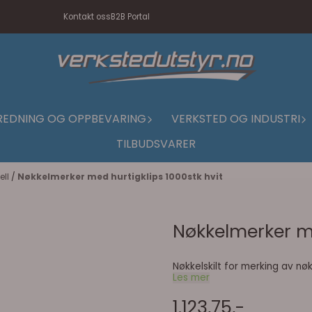
Kontakt oss
B2B Portal
REDNING OG OPPBEVARING
VERKSTED OG INDUSTRI
TILBUDSVARER
ell
/
Nøkkelmerker med hurtigklips 1000stk hvit
Nøkkelmerker me
Nøkkelskilt for merking av nøkle
Les mer
1.123,75,-