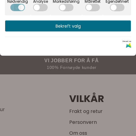
Nødvendig
Analyse
Markedsføring
Målrettet
Egendefinert
kelen.
Bekreft valg
Drevet av
VI JOBBER FOR Å FÅ
100% Fornøyde kunder
VILKÅR
tur
Frakt og retur
Personvern
Om oss