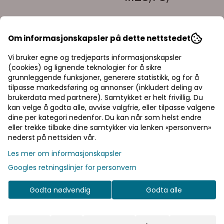
Om informasjonskapsler på dette nettstedet
Vi bruker egne og tredjeparts informasjonskapsler
(cookies) og lignende teknologier for å sikre
grunnleggende funksjoner, generere statistikk, og for å
tilpasse markedsføring og annonser (inkludert deling av
På lager
: 15
brukerdata med partnere). Samtykket er helt frivillig. Du
kan velge å godta alle, avvise valgfrie, eller tilpasse valgene
dine per kategori nedenfor. Du kan når som helst endre
eller trekke tilbake dine samtykker via lenken «personvern»
nederst på nettsiden vår.
Priser inkl. eller ekskl. mva
Les mer om informasjonskapsler
I denne butikken kan du velge om du
Googles retningslinjer for personvern
vil se prisene med eller uten moms.
Inkl. mva
Ekskl. mva
Godta nødvendig
Godta alle