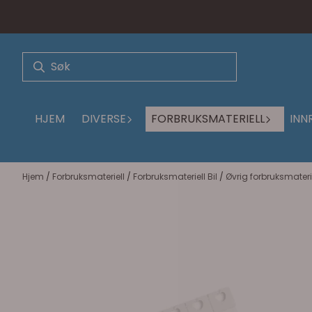
Hopp til innhold
HJEM
DIVERSE
FORBRUKSMATERIELL
INN
Hjem
/
Forbruksmateriell
/
Forbruksmateriell Bil
/
Øvrig forbruksmateri