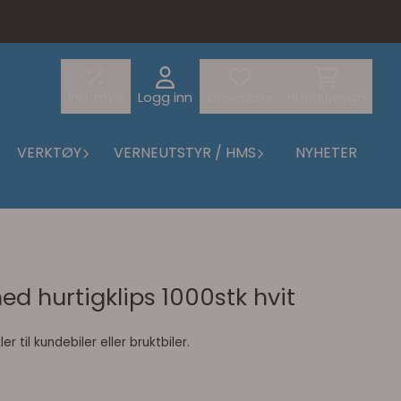
Inkl. mva
Logg inn
Ønskeliste
Handlevogn
VERKTØY
VERNEUTSTYR / HMS
NYHETER
d hurtigklips 1000stk hvit
r til kundebiler eller bruktbiler.