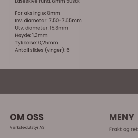
Låseskive rund. 8mm 50stk
For aksling ø: 8mm
Inv. diameter: 7,50-7,65mm
Utv. diameter: 15,3mm
Høyde: 1,3mm
Tykkelse: 0,25mm
Antall slides (vinger): 6
OM OSS
MENY
Verkstedutstyr AS
Frakt og re