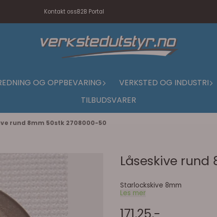
Kontakt oss
B2B Portal
REDNING OG OPPBEVARING
VERKSTED OG INDUSTRI
TILBUDSVARER
ive rund 8mm 50stk 2708000-50
Låseskive run
Starlockskive 8mm
Les mer
171,25,-