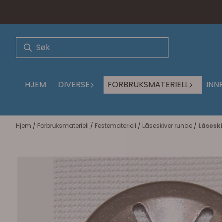
Hopp til innhold
HJEM
DIVERSE
FORBRUKSMATERIELL
INN
Hjem
/
Forbruksmateriell
/
Festemateriell
/
Låseskiver runde
/
Låsesk