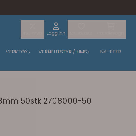
Inkl. mva
Logg inn
Ønskeliste
Handlevogn
VERKTØY
VERNEUTSTYR / HMS
NYHETER
d 8mm 50stk 2708000-50