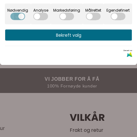
Nødvendig
Analyse
Markedsføring
Målrettet
Egendefinert
Bekreft valg
Drevet av
VI JOBBER FOR Å FÅ
100% Fornøyde kunder
VILKÅR
tur
Frakt og retur