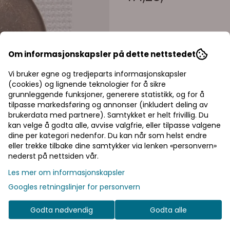
Om informasjonskapsler på dette nettstedet
Vi bruker egne og tredjeparts informasjonskapsler
(cookies) og lignende teknologier for å sikre
grunnleggende funksjoner, generere statistikk, og for å
På lager
: 43
tilpasse markedsføring og annonser (inkludert deling av
brukerdata med partnere). Samtykket er helt frivillig. Du
kan velge å godta alle, avvise valgfrie, eller tilpasse valgene
dine per kategori nedenfor. Du kan når som helst endre
eller trekke tilbake dine samtykker via lenken «personvern»
nederst på nettsiden vår.
Priser inkl. eller ekskl. mva
Les mer om informasjonskapsler
I denne butikken kan du velge om du
Googles retningslinjer for personvern
vil se prisene med eller uten moms.
Inkl. mva
Ekskl. mva
Godta nødvendig
Godta alle