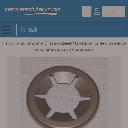
Hopp til innhold
Hjem
/
Forbruksmateriell
/
Festemateriell
/
Låseskiver runde
/
Låseskive
rund 4mm 50stk 2704000-50