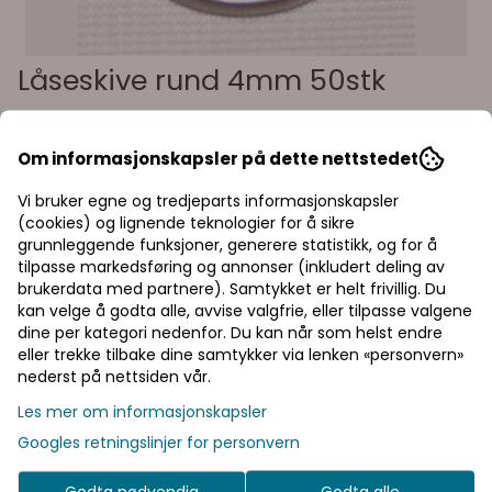
Låseskive rund 4mm 50stk
2704000-50
Om informasjonskapsler på dette nettstedet
Starlockskive 4mm
Les mer
Vi bruker egne og tredjeparts informasjonskapsler
(cookies) og lignende teknologier for å sikre
151,25,-
grunnleggende funksjoner, generere statistikk, og for å
tilpasse markedsføring og annonser (inkludert deling av
brukerdata med partnere). Samtykket er helt frivillig. Du
kan velge å godta alle, avvise valgfrie, eller tilpasse valgene
Priser inkl. eller
dine per kategori nedenfor. Du kan når som helst endre
eller trekke tilbake dine samtykker via lenken «personvern»
ekskl. mva
nederst på nettsiden vår.
Legg i handlekurv
I denne butikken kan du
Les mer om informasjonskapsler
velge om du vil se
Googles retningslinjer for personvern
På lager
: 7
prisene med eller uten
moms.
Godta nødvendig
Godta alle