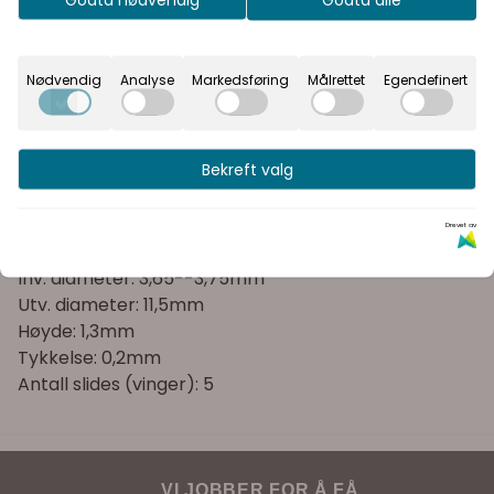
Inkl.
Ekskl.
Rask levering
mva
mva
Kvalitetsprodukter
Nødvendig
Analyse
Markedsføring
Målrettet
Egendefinert
Informasjon
Bekreft valg
Låseskive rund. 4mm 50stk
Drevet av
For aksling ø: 4mm
Inv. diameter: 3,65--3,75mm
Utv. diameter: 11,5mm
Høyde: 1,3mm
Tykkelse: 0,2mm
Antall slides (vinger): 5
VI JOBBER FOR Å FÅ